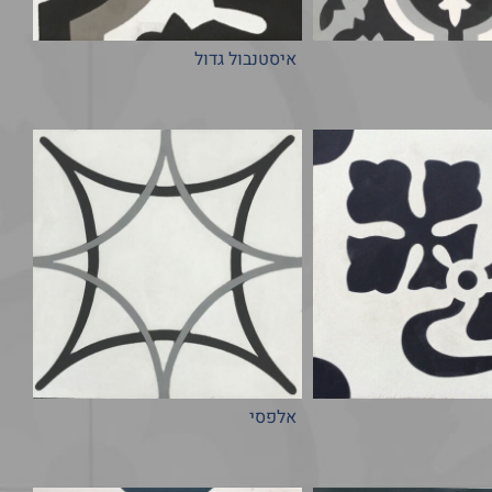
איסטנבול גדול
אלפסי