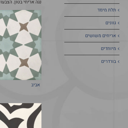
נגה אריחי בטון. הצבעו
תלת מימד
גוונים
אריחים משושים
מיוחדים
בורדרים
אביב