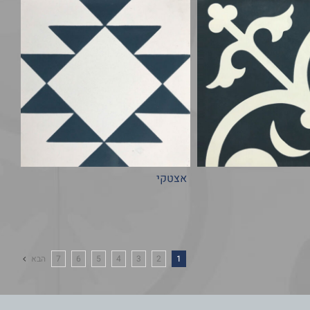
אצטקי
1
2
3
4
5
6
7
הבא